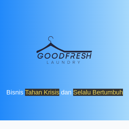
Bisnis
Tahan Krisis
dan
Selalu Bertumbuh